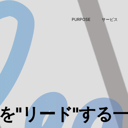
PURPOSE
サービス
を"リード"する